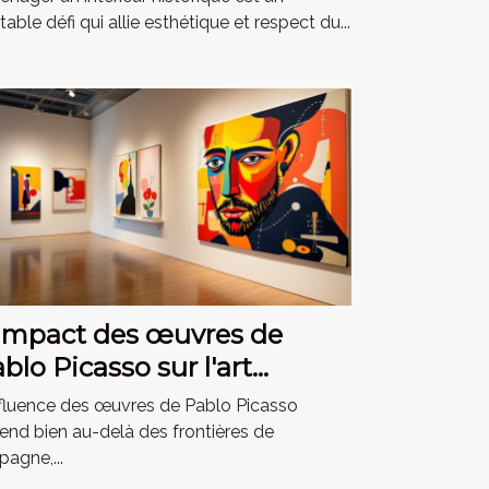
itable défi qui allie esthétique et respect du...
impact des œuvres de
blo Picasso sur l'art
oderne
nfluence des œuvres de Pablo Picasso
tend bien au-delà des frontières de
pagne,...