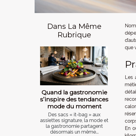
Dans La Même
Nomb
dépen
Rubrique
d’aut
que 
Pr
Les 
méti
Quand la gastronomie
déta
s’inspire des tendances
reco
mode du moment
calor
réser
Des sacs « it-bag » aux
assiettes signature, la mode et
corp
la gastronomie partagent
En o
désormais un même...
kilom