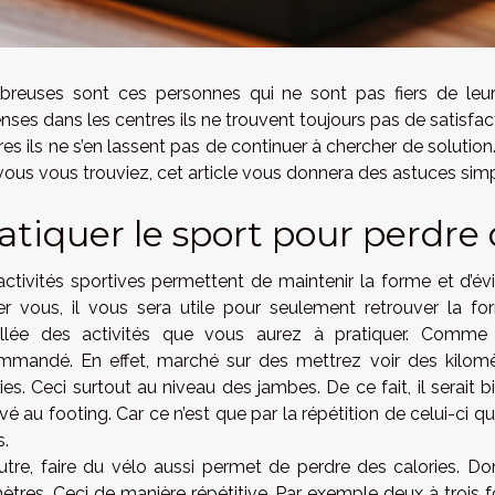
reuses sont ces personnes qui ne sont pas fiers de leu
ses dans les centres ils ne trouvent toujours pas de satisfacti
res ils ne s’en lassent pas de continuer à chercher de soluti
vous vous trouviez, cet article vous donnera des astuces simp
atiquer le sport pour perdr
activités sportives permettent de maintenir la forme et d’év
er vous, il vous sera utile pour seulement retrouver la f
illée des activités que vous aurez à pratiquer. Comme p
mmandé. En effet, marché sur des mettrez voir des kilom
ies. Ceci surtout au niveau des jambes. De ce fait, il serait 
vé au footing. Car ce n’est que par la répétition de celui-ci 
s.
utre, faire du vélo aussi permet de perdre des calories. D
ètres. Ceci de manière répétitive. Par exemple deux à trois f