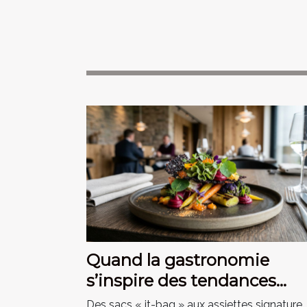
Quand la gastronomie
s’inspire des tendances
mode du moment
Des sacs « it-bag » aux assiettes signature, 