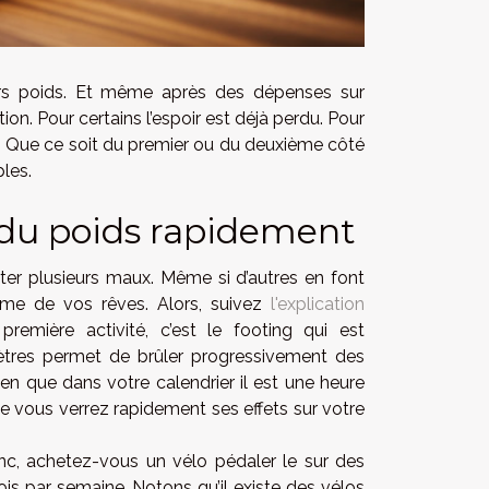
rs poids. Et même après des dépenses sur
on. Pour certains l’espoir est déjà perdu. Pour
on. Que ce soit du premier ou du deuxième côté
les.
e du poids rapidement
iter plusieurs maux. Même si d’autres en font
orme de vos rêves. Alors, suivez
l'explication
remière activité, c’est le footing qui est
ètres permet de brûler progressivement des
bien que dans votre calendrier il est une heure
que vous verrez rapidement ses effets sur votre
onc, achetez-vous un vélo pédaler le sur des
ois par semaine. Notons qu’il existe des vélos