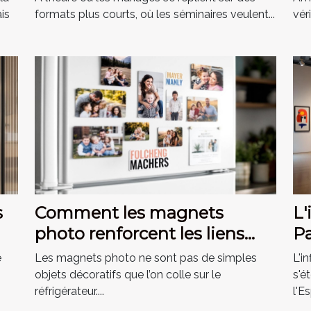
is
formats plus courts, où les séminaires veulent...
vér
s
Comment les magnets
L'
photo renforcent les liens
Pa
familiaux ?
m
e
Les magnets photo ne sont pas de simples
L'i
objets décoratifs que l’on colle sur le
s'é
réfrigérateur....
l'Es