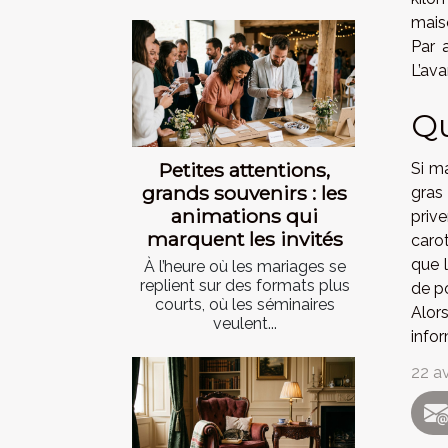
maiso
Par 
L’ava
Qu
Petites attentions,
Si ma
grands souvenirs : les
gras
animations qui
priv
marquent les invités
caro
que l
À l’heure où les mariages se
replient sur des formats plus
de p
courts, où les séminaires
Alors
veulent...
infor
22 av