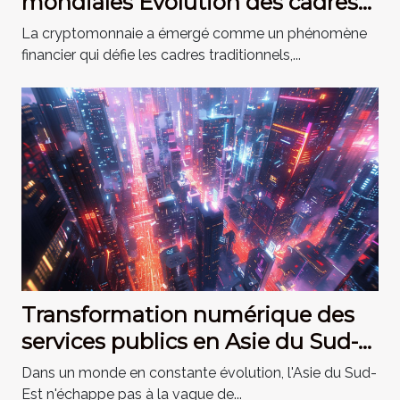
mondiales Évolution des cadres
juridiques
La cryptomonnaie a émergé comme un phénomène
financier qui défie les cadres traditionnels,...
Transformation numérique des
services publics en Asie du Sud-
Est
Dans un monde en constante évolution, l'Asie du Sud-
Est n'échappe pas à la vague de...