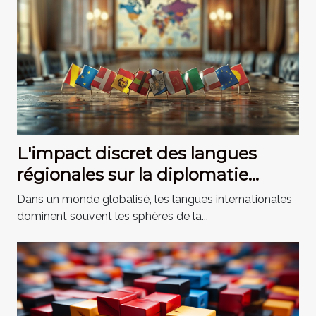
L'impact discret des langues
régionales sur la diplomatie
internationale cas d'études
Dans un monde globalisé, les langues internationales
sélectionnés
dominent souvent les sphères de la...