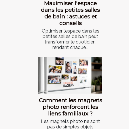
Maximiser l'espace
dans les petites salles
de bain : astuces et
conseils
Optimiser l’espace dans les
petites salles de bain peut
transformer le quotidien,
rendant chaque...
Comment les magnets
photo renforcent les
liens familiaux ?
Les magnets photo ne sont
pas de simples objets