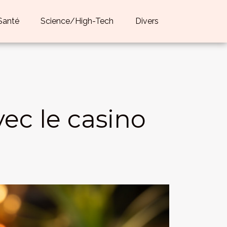
Santé
Science/High-Tech
Divers
ec le casino