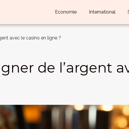
Economie
International
nt avec le casino en ligne ?
er de l’argent av