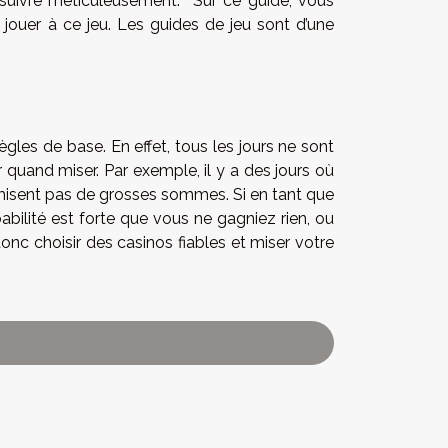
le suivre méticuleusement. Sur ce guide, vous
 jouer à ce jeu. Les guides de jeu sont d’une
.
ègles de base. En effet, tous les jours ne sont
 quand miser. Par exemple, il y a des jours où
 misent pas de grosses sommes. Si en tant que
bilité est forte que vous ne gagniez rien, ou
nc choisir des casinos fiables et miser votre