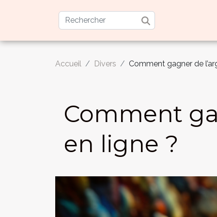
Accueil
Divers
Comment gagner de l’arge
Comment gagn
en ligne ?