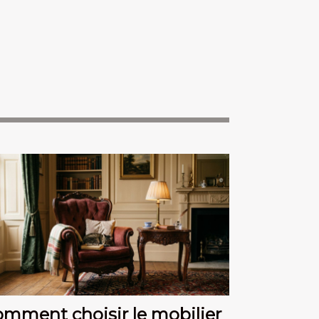
mment choisir le mobilier