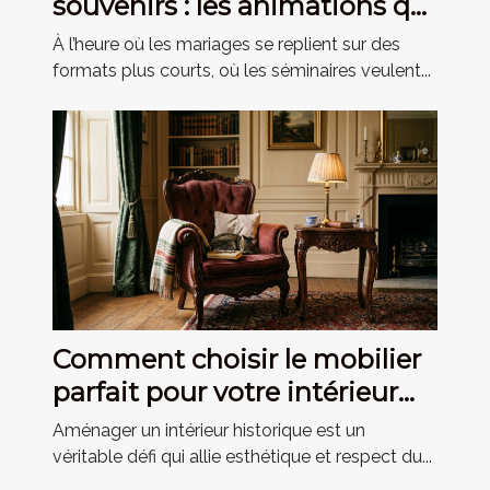
souvenirs : les animations qui
marquent les invités
À l’heure où les mariages se replient sur des
formats plus courts, où les séminaires veulent...
Comment choisir le mobilier
parfait pour votre intérieur
historique ?
Aménager un intérieur historique est un
véritable défi qui allie esthétique et respect du...