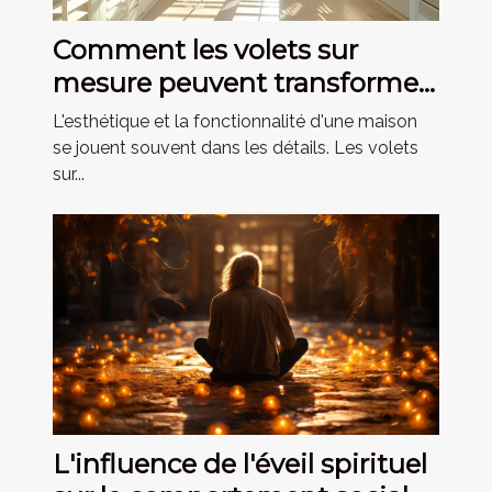
Comment les volets sur
mesure peuvent transformer
votre maison
L'esthétique et la fonctionnalité d'une maison
se jouent souvent dans les détails. Les volets
sur...
L'influence de l'éveil spirituel