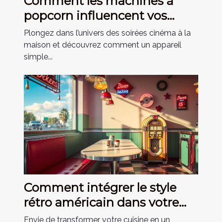
Comment les machines à
popcorn influencent vos
soirées film ?
Plongez dans l’univers des soirées cinéma à la
maison et découvrez comment un appareil
simple...
Comment intégrer le style
rétro américain dans votre
cuisine ?
Envie de transformer votre cuisine en un