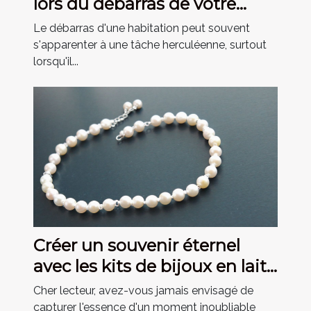
lors du débarras de votre
habitation
Le débarras d'une habitation peut souvent
s'apparenter à une tâche herculéenne, surtout
lorsqu'il...
Créer un souvenir éternel
avec les kits de bijoux en lait
maternel
Cher lecteur, avez-vous jamais envisagé de
capturer l'essence d'un moment inoubliable