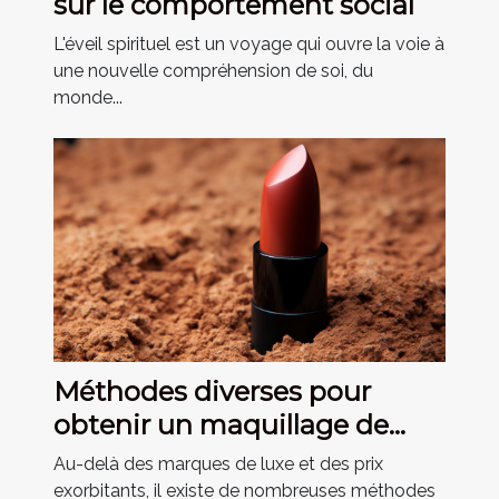
sur le comportement social
L'éveil spirituel est un voyage qui ouvre la voie à
une nouvelle compréhension de soi, du
monde...
Méthodes diverses pour
obtenir un maquillage de
qualité à des prix abordables
Au-delà des marques de luxe et des prix
exorbitants, il existe de nombreuses méthodes