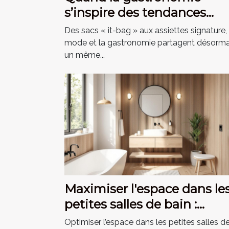
s’inspire des tendances
mode du moment
Des sacs « it-bag » aux assiettes signature, 
mode et la gastronomie partagent désorma
un même...
Maximiser l'espace dans le
petites salles de bain :
astuces et conseils
Optimiser l’espace dans les petites salles d