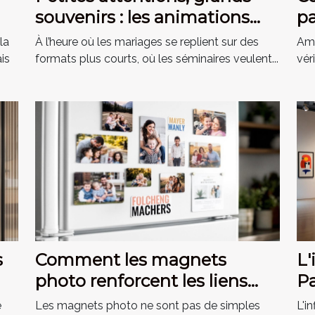
souvenirs : les animations
pa
qui marquent les invités
hi
la
À l’heure où les mariages se replient sur des
Amé
is
formats plus courts, où les séminaires veulent...
vér
s
Comment les magnets
L'
photo renforcent les liens
Pa
familiaux ?
m
e
Les magnets photo ne sont pas de simples
L'i