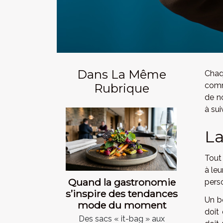
Dans La Même
Chaq
comm
Rubrique
de no
à sui
La
Tout
à leu
Quand la gastronomie
pers
s’inspire des tendances
Un bo
mode du moment
doit
Des sacs « it-bag » aux