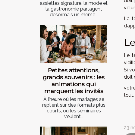
doit
assiettes signature, la mode et
volu
la gastronomie partagent
désormais un même...
La t
d’app
Le
Le t
vieil
Petites attentions,
Si v
grands souvenirs : les
doit
animations qui
votr
marquent les invités
tout,
À l’heure où les mariages se
replient sur des formats plus
courts, où les séminaires
veulent...
23 n