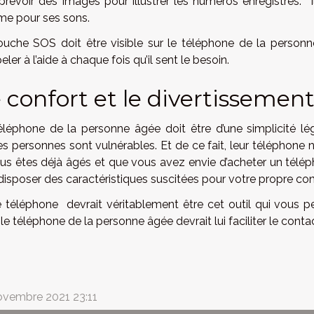
 prévoir des images pour illustrer les numéros enregistrés.
me pour ses sons.
ouche SOS doit être visible sur le téléphone de la personn
eler à l’aide à chaque fois qu’il sent le besoin.
 confort et le divertissemen
éléphone de la personne âgée doit être d’une simplicité lé
les personnes sont vulnérables. Et de ce fait, leur téléphone 
ous êtes déjà âgés et que vous avez envie d’acheter un télé
 disposer des caractéristiques suscitées pour votre propre co
e téléphone devrait véritablement être cet outil qui vous p
 le téléphone de la personne âgée devrait lui faciliter le c
ovembre 2021 23:11