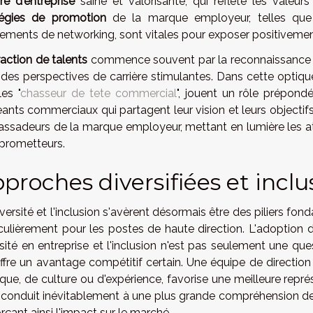
re d'entreprise
saine et valorisante, qui reflète les valeur
tégies de promotion
de la marque employeur, telles qu
ements de networking, sont vitales pour exposer positivement
raction de talents
commence souvent par la reconnaissance d'
 des perspectives de carrière stimulantes. Dans cette optique
es "
chasseur de tete commercial
", jouent un rôle prépond
geants commerciaux qui partagent leur vision et leurs object
ssadeurs de la marque employeur, mettant en lumière les ato
 prometteurs.
proches diversifiées et inclu
versité et l'inclusion s'avèrent désormais être des piliers f
iculièrement pour les postes de haute direction. L'adoption d
rsité en entreprise et l'inclusion n'est pas seulement une qu
ffre un avantage compétitif certain. Une équipe de direction 
que, de culture ou d'expérience, favorise une meilleure représ
 conduit inévitablement à une plus grande compréhension de
rçant ainsi l'impact sur le marché.