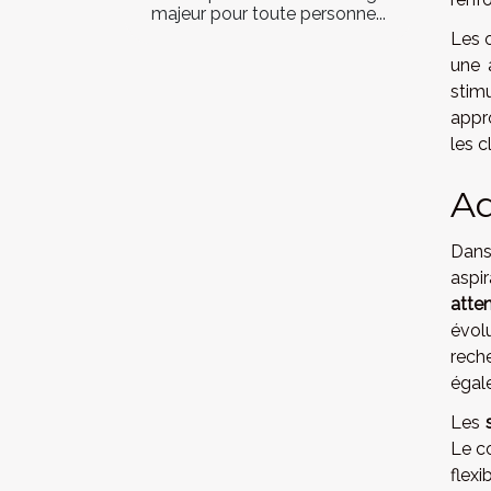
majeur pour toute personne...
Les o
une 
stim
appro
les c
Ad
Dans
aspi
atte
évol
rech
égale
Les
Le c
flexi