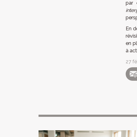
par 
inter
pers
En dé
révi
en p
à act
27 fé