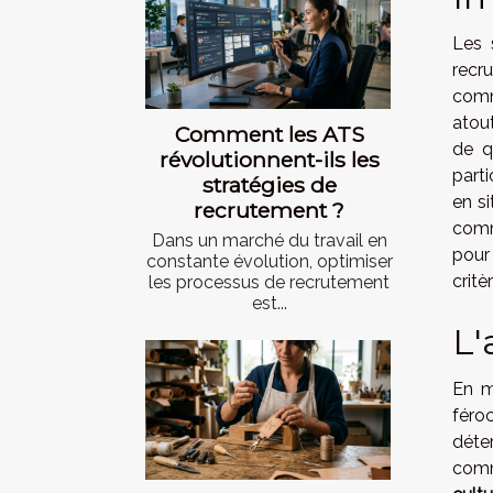
Les 
recr
comm
atou
Comment les ATS
de q
révolutionnent-ils les
part
stratégies de
en si
recrutement ?
comm
Dans un marché du travail en
pour
constante évolution, optimiser
crit
les processus de recrutement
est...
L'
En m
féro
déte
comm