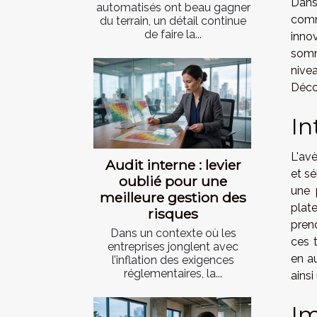
Dans
automatisés ont beau gagner
comm
du terrain, un détail continue
de faire la...
inno
somm
nive
Déco
In
L'av
Audit interne : levier
et sé
oublié pour une
une 
meilleure gestion des
plat
risques
prend
Dans un contexte où les
ces t
entreprises jonglent avec
en au
l’inflation des exigences
réglementaires, la...
ains
Im