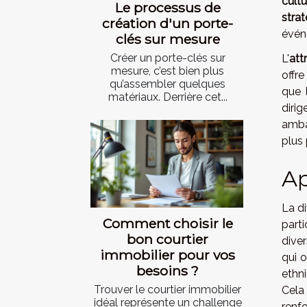
cultu
Le processus de
stra
création d'un porte-
évén
clés sur mesure
Créer un porte-clés sur
L'
att
mesure, c’est bien plus
offre
qu’assembler quelques
que l
matériaux. Derrière cet...
diri
amba
plus
Ap
La di
Comment choisir le
part
bon courtier
dive
immobilier pour vos
qui o
besoins ?
ethni
Trouver le courtier immobilier
Cela
idéal représente un challenge
renfo