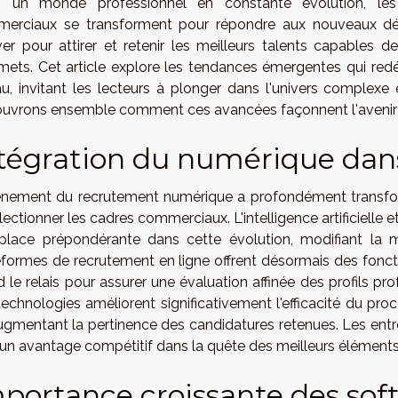
 un monde professionnel en constante évolution, les 
erciaux se transforment pour répondre aux nouveaux déf
ver pour attirer et retenir les meilleurs talents capables 
ets. Cet article explore les tendances émergentes qui redé
au, invitant les lecteurs à plonger dans l'univers complex
uvrons ensemble comment ces avancées façonnent l'avenir
tégration du numérique dan
ènement du recrutement numérique a profondément transform
lectionner les cadres commerciaux. L'intelligence artificiell
place prépondérante dans cette évolution, modifiant la ma
eformes de recrutement en ligne offrent désormais des fonct
 le relais pour assurer une évaluation affinée des profils pr
echnologies améliorent significativement l'efficacité du proc
gmentant la pertinence des candidatures retenues. Les entrepr
i un avantage compétitif dans la quête des meilleurs élément
portance croissante des soft 