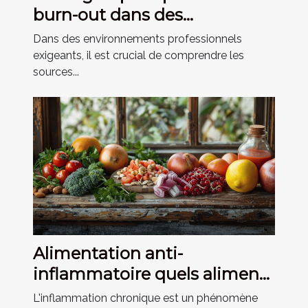
burn-out dans des
environnements
Dans des environnements professionnels
professionnels exigeants
exigeants, il est crucial de comprendre les
sources...
Alimentation anti-
inflammatoire quels aliments
privilégier pour réduire
L'inflammation chronique est un phénomène