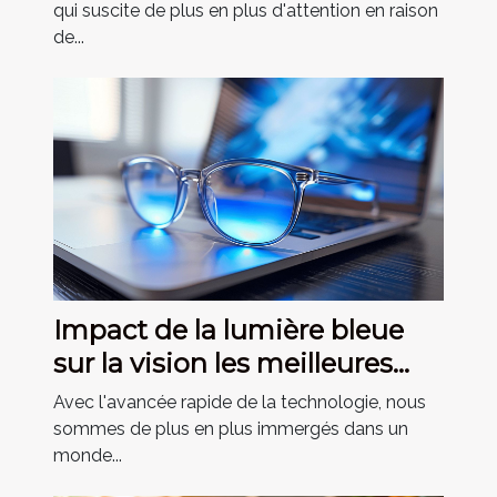
l'inflammation chronique
qui suscite de plus en plus d'attention en raison
de...
Impact de la lumière bleue
sur la vision les meilleures
pratiques pour protéger ses
Avec l'avancée rapide de la technologie, nous
yeux à l'ère numérique
sommes de plus en plus immergés dans un
monde...