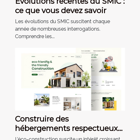
Évolutions récentes du SMIC :
ce que vous devez savoir
Les évolutions du SMIC suscitent chaque
année de nombreuses interrogations.
Comprendre les...
Construire des
hébergements respectueux
de l'environnement :
L’éco-construction suscite un intérêt croissant