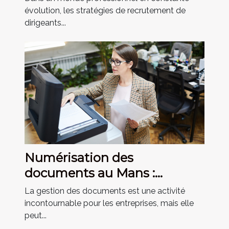
évolution, les stratégies de recrutement de
dirigeants...
Numérisation des
documents au Mans :
Médiphone Téléservices se
La gestion des documents est une activité
charge de tout !
incontournable pour les entreprises, mais elle
peut...