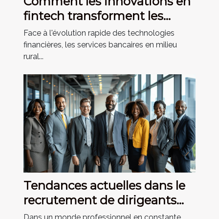
Comment les innovations en
fintech transforment les
services bancaires en milieu
Face à l'évolution rapide des technologies
rural
financières, les services bancaires en milieu
rural...
Tendances actuelles dans le
recrutement de dirigeants
commerciaux
Dans un monde professionnel en constante