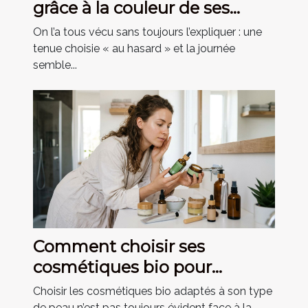
grâce à la couleur de ses
vêtements ?
On l’a tous vécu sans toujours l’expliquer : une
tenue choisie « au hasard » et la journée
semble...
Comment choisir ses
cosmétiques bio pour
différents types de peau ?
Choisir les cosmétiques bio adaptés à son type
de peau n’est pas toujours évident face à la...