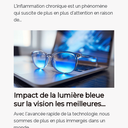
privilégier pour réduire
L'inflammation chronique est un phénomène
l'inflammation chronique
qui suscite de plus en plus d'attention en raison
de...
Impact de la lumière bleue
sur la vision les meilleures
pratiques pour protéger ses
Avec l'avancée rapide de la technologie, nous
yeux à l'ère numérique
sommes de plus en plus immergés dans un
monde...